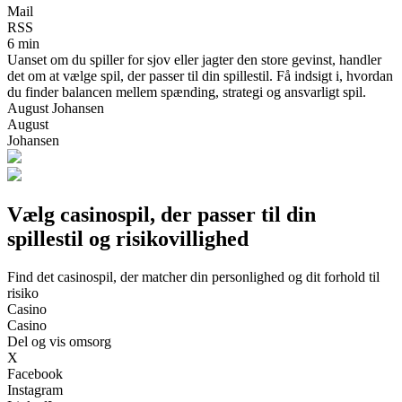
Mail
RSS
6 min
Uanset om du spiller for sjov eller jagter den store gevinst, handler
det om at vælge spil, der passer til din spillestil. Få indsigt i, hvordan
du finder balancen mellem spænding, strategi og ansvarligt spil.
August Johansen
August
Johansen
Vælg casino­spil, der passer til din
spillestil og risikovillighed
Find det casinospil, der matcher din personlighed og dit forhold til
risiko
Casino
Casino
Del og vis omsorg
X
Facebook
Instagram