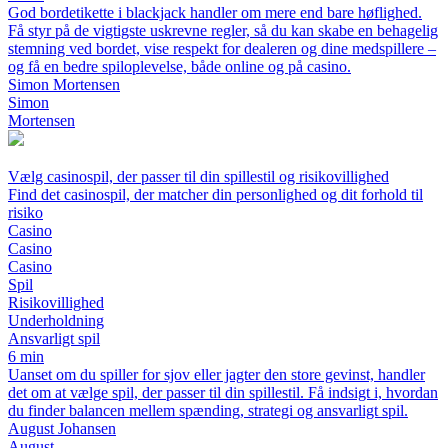
God bordetikette i blackjack handler om mere end bare høflighed.
Få styr på de vigtigste uskrevne regler, så du kan skabe en behagelig
stemning ved bordet, vise respekt for dealeren og dine medspillere –
og få en bedre spiloplevelse, både online og på casino.
Simon Mortensen
Simon
Mortensen
Vælg casino­spil, der passer til din spillestil og risikovillighed
Find det casinospil, der matcher din personlighed og dit forhold til
risiko
Casino
Casino
Casino
Spil
Risikovillighed
Underholdning
Ansvarligt spil
6 min
Uanset om du spiller for sjov eller jagter den store gevinst, handler
det om at vælge spil, der passer til din spillestil. Få indsigt i, hvordan
du finder balancen mellem spænding, strategi og ansvarligt spil.
August Johansen
August