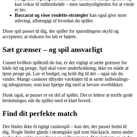
kan vokse til millionbeløb – men sandsynligheden for at vinde
er lav.
Baccarat og visse roulette-strategier
kan også give store
udsving, afhængigt af hvordan du spiller.
Disse spil passer til dig, der spiller for spændingens skyld og
accepterer, at risikoen for tab er højere.
Sæt grænser – og spil ansvarligt
Uanset hvilken spillestil du har, er det vigtigt at sætte grænser for
både tid og penge. Spil skal være underholdning, ikke en måde at
tjene penge på. Lav et budget, og hold dig til det – også når du
vinder. Mange casinoer tilbyder værktøjer til at sætte indbetalings-
og tabsgrænser, som kan hjælpe dig med at bevare overblikket.
Husk også, at pauser er en del af spillet. Det er lettere at træffe gode
beslutninger, når du spiller med et klart hoved.
Find dit perfekte match
Der findes ikke ét rigtigt casinospil – kun det, der passer bedst til
dig. Nogle finder glæde i strategiske spil som blackjack, mens andre