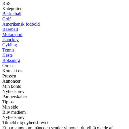
RSS
Kategorier
Basketball
Golf
Amerikansk fodbold
Baseball
Motorsport
Ishockey
Cykling
Tennis
Heste
Boksning
Om os
Kontakt os
Pressen
Annoncer
Min konto
Nyhedsbrev
Partnerskaber
Tip os
Min side
Bliv medlem
Nyhedsbrev
Tilmeld dig nyhedsbrevet
Et par gange om måneden sender vi noget, du vil få glæde af.