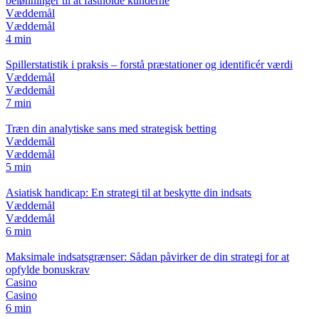
belønninger til at fastholde kunderne
Væddemål
Væddemål
4 min
Spillerstatistik i praksis – forstå præstationer og identificér værdi
Væddemål
Væddemål
7 min
Træn din analytiske sans med strategisk betting
Væddemål
Væddemål
5 min
Asiatisk handicap: En strategi til at beskytte din indsats
Væddemål
Væddemål
6 min
Maksimale indsatsgrænser: Sådan påvirker de din strategi for at
opfylde bonuskrav
Casino
Casino
6 min