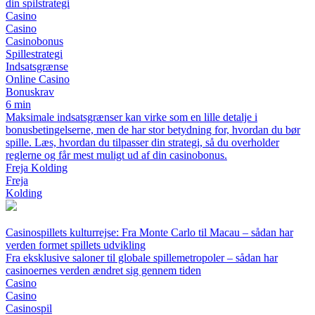
din spilstrategi
Casino
Casino
Casinobonus
Spillestrategi
Indsatsgrænse
Online Casino
Bonuskrav
6 min
Maksimale indsatsgrænser kan virke som en lille detalje i
bonusbetingelserne, men de har stor betydning for, hvordan du bør
spille. Læs, hvordan du tilpasser din strategi, så du overholder
reglerne og får mest muligt ud af din casinobonus.
Freja Kolding
Freja
Kolding
Casinospillets kulturrejse: Fra Monte Carlo til Macau – sådan har
verden formet spillets udvikling
Fra eksklusive saloner til globale spillemetropoler – sådan har
casinoernes verden ændret sig gennem tiden
Casino
Casino
Casinospil