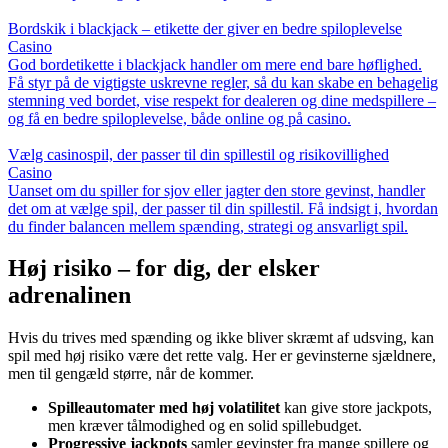
Bordskik i blackjack – etikette der giver en bedre spiloplevelse
Casino
God bordetikette i blackjack handler om mere end bare høflighed.
Få styr på de vigtigste uskrevne regler, så du kan skabe en behagelig
stemning ved bordet, vise respekt for dealeren og dine medspillere –
og få en bedre spiloplevelse, både online og på casino.
Vælg casino­spil, der passer til din spillestil og risikovillighed
Casino
Uanset om du spiller for sjov eller jagter den store gevinst, handler
det om at vælge spil, der passer til din spillestil. Få indsigt i, hvordan
du finder balancen mellem spænding, strategi og ansvarligt spil.
Høj risiko – for dig, der elsker
adrenalinen
Hvis du trives med spænding og ikke bliver skræmt af udsving, kan
spil med høj risiko være det rette valg. Her er gevinsterne sjældnere,
men til gengæld større, når de kommer.
Spilleautomater med høj volatilitet
kan give store jackpots,
men kræver tålmodighed og en solid spillebudget.
Progressive jackpots
samler gevinster fra mange spillere og