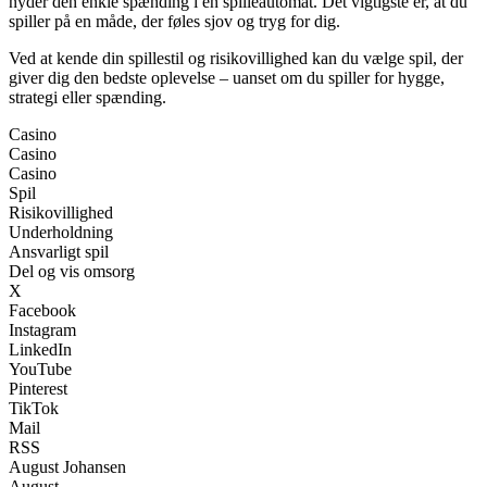
nyder den enkle spænding i en spilleautomat. Det vigtigste er, at du
spiller på en måde, der føles sjov og tryg for dig.
Ved at kende din spillestil og risikovillighed kan du vælge spil, der
giver dig den bedste oplevelse – uanset om du spiller for hygge,
strategi eller spænding.
Casino
Casino
Casino
Spil
Risikovillighed
Underholdning
Ansvarligt spil
Del og vis omsorg
X
Facebook
Instagram
LinkedIn
YouTube
Pinterest
TikTok
Mail
RSS
August Johansen
August