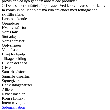
provision ved køb gennem anbefalede produkter.
© Dette site er omfattet af ophavsret. Ved køb via vores links kan vi
få kommission. Indholdet må kun anvendes med forudgående
skriftlig aftale.
Lær os at kende
Oprindelse
Hvad vi står for
Vores folk
Støt arbejdet
Vores adresser
Oplysninger
Videnbase
Brug for hjælp
Tilbagemelding
Bliv en del af os
Giv et tip
Samarbejdsform
Samarbejdspartner
Støttegiver
Henvisningspartner
Allieret
Nyhedsmedier
Kom i kontakt
Intern navigation
Sidenavigation