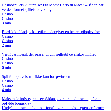
Casinospillets kulturrejse: Fra Monte Carlo til Macau – sådan har
verden formet spillets udvikling
Casino
Casino
3 min
Bordskik i blackjack – etikette der giver en bedre spiloplevelse
Casino
Casino
2 min
Vælg casino­spil, der passer til din spillestil og risikovillighed
Casino
Casino
6 min
Spil for oplevelsen – ikke kun for gevinsten
Casino
Casino
4 min
Maksimale indsatsgrænser: Sådan påvirker de din strategi for at
opfylde bonuskrav
Undgå at miste din bonus – forstå hvordan indsatsgrænser former