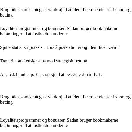
Brug odds som strategisk værktøj til at identificere tendenser i sport og
betting
Loyalitetsprogrammer og bonusser: Sådan bruger bookmakerne
belønninger til at fastholde kunderne
Spillerstatistik i praksis – forstå præstationer og identificér værdi
Træn din analytiske sans med strategisk betting
Asiatisk handicap: En strategi til at beskytte din indsats
Brug odds som strategisk værktøj til at identificere tendenser i sport og
betting
Loyalitetsprogrammer og bonusser: Sådan bruger bookmakerne
belønninger til at fastholde kunderne