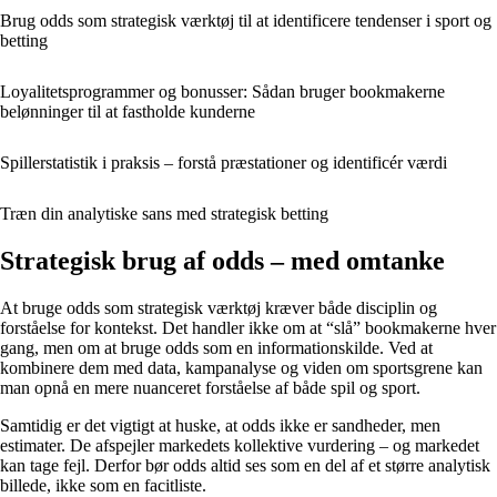
Brug odds som strategisk værktøj til at identificere tendenser i sport og
betting
Loyalitetsprogrammer og bonusser: Sådan bruger bookmakerne
belønninger til at fastholde kunderne
Spillerstatistik i praksis – forstå præstationer og identificér værdi
Træn din analytiske sans med strategisk betting
Strategisk brug af odds – med omtanke
At bruge odds som strategisk værktøj kræver både disciplin og
forståelse for kontekst. Det handler ikke om at “slå” bookmakerne hver
gang, men om at bruge odds som en informationskilde. Ved at
kombinere dem med data, kampanalyse og viden om sportsgrene kan
man opnå en mere nuanceret forståelse af både spil og sport.
Samtidig er det vigtigt at huske, at odds ikke er sandheder, men
estimater. De afspejler markedets kollektive vurdering – og markedet
kan tage fejl. Derfor bør odds altid ses som en del af et større analytisk
billede, ikke som en facitliste.