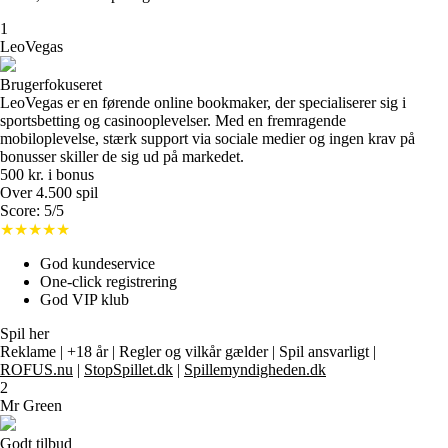
1
LeoVegas
Brugerfokuseret
LeoVegas er en førende online bookmaker, der specialiserer sig i
sportsbetting og casinooplevelser. Med en fremragende
mobiloplevelse, stærk support via sociale medier og ingen krav på
bonusser skiller de sig ud på markedet.
500 kr. i bonus
Over 4.500 spil
Score: 5/5
God kundeservice
One-click registrering
God VIP klub
Spil her
Reklame | +18 år | Regler og vilkår gælder | Spil ansvarligt |
ROFUS.nu
|
StopSpillet.dk
|
Spillemyndigheden.dk
2
Mr Green
Godt tilbud