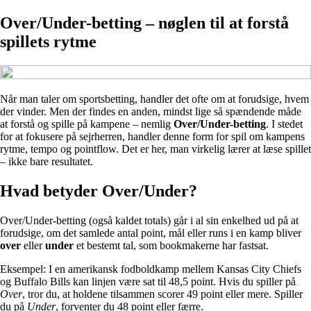
Over/Under-betting – nøglen til at forstå
spillets rytme
Når man taler om sportsbetting, handler det ofte om at forudsige, hvem
der vinder. Men der findes en anden, mindst lige så spændende måde
at forstå og spille på kampene – nemlig
Over/Under-betting
. I stedet
for at fokusere på sejrherren, handler denne form for spil om kampens
rytme, tempo og pointflow. Det er her, man virkelig lærer at læse spillet
– ikke bare resultatet.
Hvad betyder Over/Under?
Over/Under-betting (også kaldet totals) går i al sin enkelhed ud på at
forudsige, om det samlede antal point, mål eller runs i en kamp bliver
over
eller
under
et bestemt tal, som bookmakerne har fastsat.
Eksempel: I en amerikansk fodboldkamp mellem Kansas City Chiefs
og Buffalo Bills kan linjen være sat til 48,5 point. Hvis du spiller på
Over
, tror du, at holdene tilsammen scorer 49 point eller mere. Spiller
du på
Under
, forventer du 48 point eller færre.