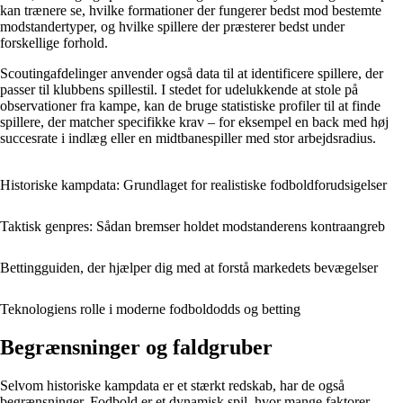
kan trænere se, hvilke formationer der fungerer bedst mod bestemte
modstandertyper, og hvilke spillere der præsterer bedst under
forskellige forhold.
Scoutingafdelinger anvender også data til at identificere spillere, der
passer til klubbens spillestil. I stedet for udelukkende at stole på
observationer fra kampe, kan de bruge statistiske profiler til at finde
spillere, der matcher specifikke krav – for eksempel en back med høj
succesrate i indlæg eller en midtbanespiller med stor arbejdsradius.
Historiske kampdata: Grundlaget for realistiske fodboldforudsigelser
Taktisk genpres: Sådan bremser holdet modstanderens kontraangreb
Bettingguiden, der hjælper dig med at forstå markedets bevægelser
Teknologiens rolle i moderne fodboldodds og betting
Begrænsninger og faldgruber
Selvom historiske kampdata er et stærkt redskab, har de også
begrænsninger. Fodbold er et dynamisk spil, hvor mange faktorer