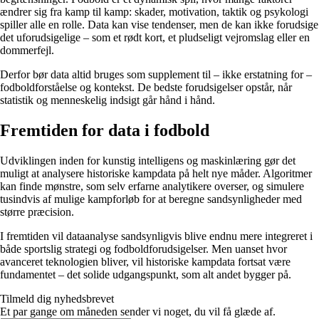
ændrer sig fra kamp til kamp: skader, motivation, taktik og psykologi
spiller alle en rolle. Data kan vise tendenser, men de kan ikke forudsige
det uforudsigelige – som et rødt kort, et pludseligt vejromslag eller en
dommerfejl.
Derfor bør data altid bruges som supplement til – ikke erstatning for –
fodboldforståelse og kontekst. De bedste forudsigelser opstår, når
statistik og menneskelig indsigt går hånd i hånd.
Fremtiden for data i fodbold
Udviklingen inden for kunstig intelligens og maskinlæring gør det
muligt at analysere historiske kampdata på helt nye måder. Algoritmer
kan finde mønstre, som selv erfarne analytikere overser, og simulere
tusindvis af mulige kampforløb for at beregne sandsynligheder med
større præcision.
I fremtiden vil dataanalyse sandsynligvis blive endnu mere integreret i
både sportslig strategi og fodboldforudsigelser. Men uanset hvor
avanceret teknologien bliver, vil historiske kampdata fortsat være
fundamentet – det solide udgangspunkt, som alt andet bygger på.
Tilmeld dig nyhedsbrevet
Et par gange om måneden sender vi noget, du vil få glæde af.