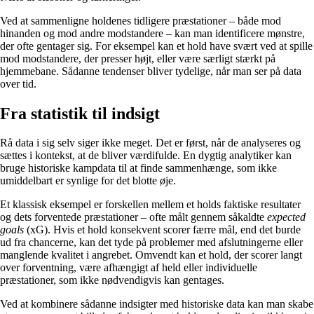
Ved at sammenligne holdenes tidligere præstationer – både mod
hinanden og mod andre modstandere – kan man identificere mønstre,
der ofte gentager sig. For eksempel kan et hold have svært ved at spille
mod modstandere, der presser højt, eller være særligt stærkt på
hjemmebane. Sådanne tendenser bliver tydelige, når man ser på data
over tid.
Fra statistik til indsigt
Rå data i sig selv siger ikke meget. Det er først, når de analyseres og
sættes i kontekst, at de bliver værdifulde. En dygtig analytiker kan
bruge historiske kampdata til at finde sammenhænge, som ikke
umiddelbart er synlige for det blotte øje.
Et klassisk eksempel er forskellen mellem et holds faktiske resultater
og dets forventede præstationer – ofte målt gennem såkaldte
expected
goals
(xG). Hvis et hold konsekvent scorer færre mål, end det burde
ud fra chancerne, kan det tyde på problemer med afslutningerne eller
manglende kvalitet i angrebet. Omvendt kan et hold, der scorer langt
over forventning, være afhængigt af held eller individuelle
præstationer, som ikke nødvendigvis kan gentages.
Ved at kombinere sådanne indsigter med historiske data kan man skabe