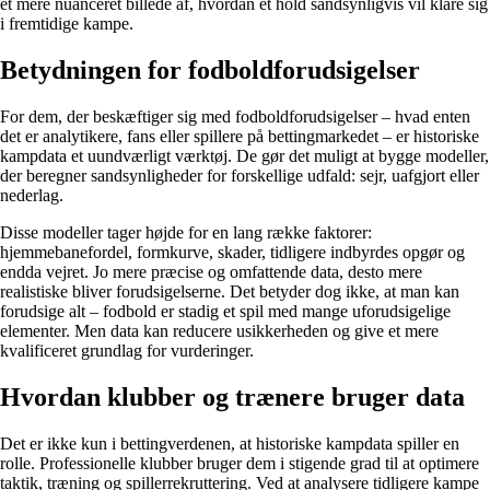
et mere nuanceret billede af, hvordan et hold sandsynligvis vil klare sig
i fremtidige kampe.
Betydningen for fodboldforudsigelser
For dem, der beskæftiger sig med fodboldforudsigelser – hvad enten
det er analytikere, fans eller spillere på bettingmarkedet – er historiske
kampdata et uundværligt værktøj. De gør det muligt at bygge modeller,
der beregner sandsynligheder for forskellige udfald: sejr, uafgjort eller
nederlag.
Disse modeller tager højde for en lang række faktorer:
hjemmebanefordel, formkurve, skader, tidligere indbyrdes opgør og
endda vejret. Jo mere præcise og omfattende data, desto mere
realistiske bliver forudsigelserne. Det betyder dog ikke, at man kan
forudsige alt – fodbold er stadig et spil med mange uforudsigelige
elementer. Men data kan reducere usikkerheden og give et mere
kvalificeret grundlag for vurderinger.
Hvordan klubber og trænere bruger data
Det er ikke kun i bettingverdenen, at historiske kampdata spiller en
rolle. Professionelle klubber bruger dem i stigende grad til at optimere
taktik, træning og spillerrekruttering. Ved at analysere tidligere kampe