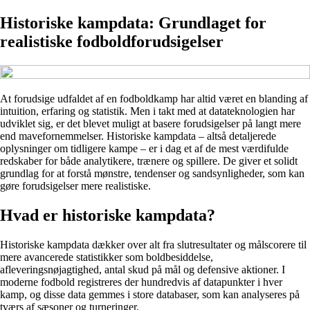
Historiske kampdata: Grundlaget for
realistiske fodboldforudsigelser
At forudsige udfaldet af en fodboldkamp har altid været en blanding af
intuition, erfaring og statistik. Men i takt med at datateknologien har
udviklet sig, er det blevet muligt at basere forudsigelser på langt mere
end mavefornemmelser. Historiske kampdata – altså detaljerede
oplysninger om tidligere kampe – er i dag et af de mest værdifulde
redskaber for både analytikere, trænere og spillere. De giver et solidt
grundlag for at forstå mønstre, tendenser og sandsynligheder, som kan
gøre forudsigelser mere realistiske.
Hvad er historiske kampdata?
Historiske kampdata dækker over alt fra slutresultater og målscorere til
mere avancerede statistikker som boldbesiddelse,
afleveringsnøjagtighed, antal skud på mål og defensive aktioner. I
moderne fodbold registreres der hundredvis af datapunkter i hver
kamp, og disse data gemmes i store databaser, som kan analyseres på
tværs af sæsoner og turneringer.