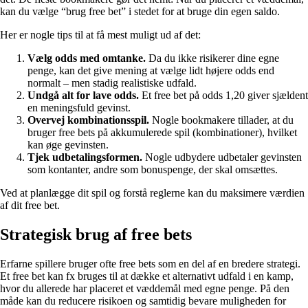
kan du vælge “brug free bet” i stedet for at bruge din egen saldo.
Her er nogle tips til at få mest muligt ud af det:
Vælg odds med omtanke.
Da du ikke risikerer dine egne
penge, kan det give mening at vælge lidt højere odds end
normalt – men stadig realistiske udfald.
Undgå alt for lave odds.
Et free bet på odds 1,20 giver sjældent
en meningsfuld gevinst.
Overvej kombinationsspil.
Nogle bookmakere tillader, at du
bruger free bets på akkumulerede spil (kombinationer), hvilket
kan øge gevinsten.
Tjek udbetalingsformen.
Nogle udbydere udbetaler gevinsten
som kontanter, andre som bonuspenge, der skal omsættes.
Ved at planlægge dit spil og forstå reglerne kan du maksimere værdien
af dit free bet.
Strategisk brug af free bets
Erfarne spillere bruger ofte free bets som en del af en bredere strategi.
Et free bet kan fx bruges til at dække et alternativt udfald i en kamp,
hvor du allerede har placeret et væddemål med egne penge. På den
måde kan du reducere risikoen og samtidig bevare muligheden for