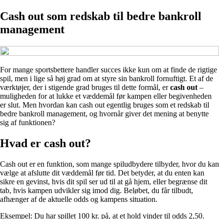
Cash out som redskab til bedre bankroll
management
For mange sportsbettere handler succes ikke kun om at finde de rigtige
spil, men i lige så høj grad om at styre sin bankroll fornuftigt. Et af de
værktøjer, der i stigende grad bruges til dette formål, er
cash out
–
muligheden for at lukke et væddemål før kampen eller begivenheden
er slut. Men hvordan kan cash out egentlig bruges som et redskab til
bedre bankroll management, og hvornår giver det mening at benytte
sig af funktionen?
Hvad er cash out?
Cash out er en funktion, som mange spiludbydere tilbyder, hvor du kan
vælge at afslutte dit væddemål før tid. Det betyder, at du enten kan
sikre en gevinst, hvis dit spil ser ud til at gå hjem, eller begrænse dit
tab, hvis kampen udvikler sig imod dig. Beløbet, du får tilbudt,
afhænger af de aktuelle odds og kampens situation.
Eksempel: Du har spillet 100 kr. på, at et hold vinder til odds 2,50.