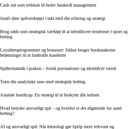
Cash out som redskab til bedre bankroll management
Justér dine spilværktøjer i takt med din erfaring og strategi
Brug odds som strategisk værktøj til at identificere tendenser i sport og
betting
Loyalitetsprogrammer og bonusser: Sådan bruger bookmakerne
belønninger til at fastholde kunderne
Spillerstatistik i praksis – forstå præstationer og identificér værdi
Træn din analytiske sans med strategisk betting
Asiatisk handicap: En strategi til at beskytte din indsats
Hvad betyder ansvarligt spil – og hvorfor er det afgørende for sund
betting?
AI og ansvarligt spil: Når teknologi gør hjælp mere relevant og