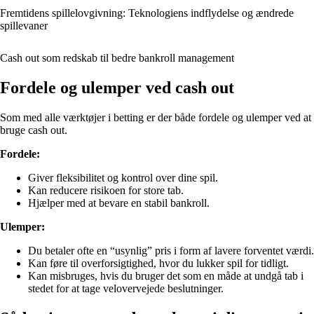
Fremtidens spillelovgivning: Teknologiens indflydelse og ændrede
spillevaner
Cash out som redskab til bedre bankroll management
Fordele og ulemper ved cash out
Som med alle værktøjer i betting er der både fordele og ulemper ved at
bruge cash out.
Fordele:
Giver fleksibilitet og kontrol over dine spil.
Kan reducere risikoen for store tab.
Hjælper med at bevare en stabil bankroll.
Ulemper:
Du betaler ofte en “usynlig” pris i form af lavere forventet værdi.
Kan føre til overforsigtighed, hvor du lukker spil for tidligt.
Kan misbruges, hvis du bruger det som en måde at undgå tab i
stedet for at tage velovervejede beslutninger.