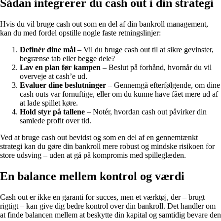
Sådan integrerer du cash out i din strategi
Hvis du vil bruge cash out som en del af din bankroll management,
kan du med fordel opstille nogle faste retningslinjer:
Definér dine mål
– Vil du bruge cash out til at sikre gevinster,
begrænse tab eller begge dele?
Lav en plan før kampen
– Beslut på forhånd, hvornår du vil
overveje at cash’e ud.
Evaluer dine beslutninger
– Gennemgå efterfølgende, om dine
cash outs var fornuftige, eller om du kunne have fået mere ud af
at lade spillet køre.
Hold styr på tallene
– Notér, hvordan cash out påvirker din
samlede profit over tid.
Ved at bruge cash out bevidst og som en del af en gennemtænkt
strategi kan du gøre din bankroll mere robust og mindske risikoen for
store udsving – uden at gå på kompromis med spilleglæden.
En balance mellem kontrol og værdi
Cash out er ikke en garanti for succes, men et værktøj, der – brugt
rigtigt – kan give dig bedre kontrol over din bankroll. Det handler om
at finde balancen mellem at beskytte din kapital og samtidig bevare den