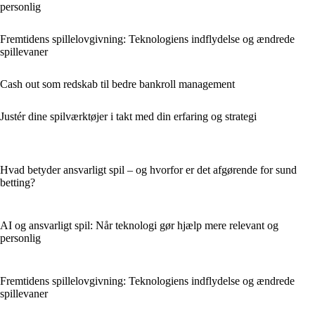
personlig
Fremtidens spillelovgivning: Teknologiens indflydelse og ændrede
spillevaner
Cash out som redskab til bedre bankroll management
Justér dine spilværktøjer i takt med din erfaring og strategi
Hvad betyder ansvarligt spil – og hvorfor er det afgørende for sund
betting?
AI og ansvarligt spil: Når teknologi gør hjælp mere relevant og
personlig
Fremtidens spillelovgivning: Teknologiens indflydelse og ændrede
spillevaner