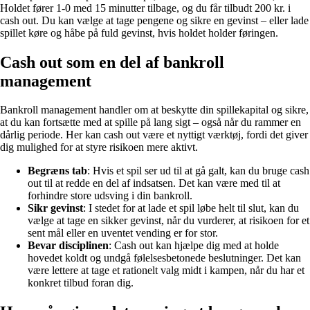
Holdet fører 1-0 med 15 minutter tilbage, og du får tilbudt 200 kr. i
cash out. Du kan vælge at tage pengene og sikre en gevinst – eller lade
spillet køre og håbe på fuld gevinst, hvis holdet holder føringen.
Cash out som en del af bankroll
management
Bankroll management handler om at beskytte din spillekapital og sikre,
at du kan fortsætte med at spille på lang sigt – også når du rammer en
dårlig periode. Her kan cash out være et nyttigt værktøj, fordi det giver
dig mulighed for at styre risikoen mere aktivt.
Begræns tab
: Hvis et spil ser ud til at gå galt, kan du bruge cash
out til at redde en del af indsatsen. Det kan være med til at
forhindre store udsving i din bankroll.
Sikr gevinst
: I stedet for at lade et spil løbe helt til slut, kan du
vælge at tage en sikker gevinst, når du vurderer, at risikoen for et
sent mål eller en uventet vending er for stor.
Bevar disciplinen
: Cash out kan hjælpe dig med at holde
hovedet koldt og undgå følelsesbetonede beslutninger. Det kan
være lettere at tage et rationelt valg midt i kampen, når du har et
konkret tilbud foran dig.