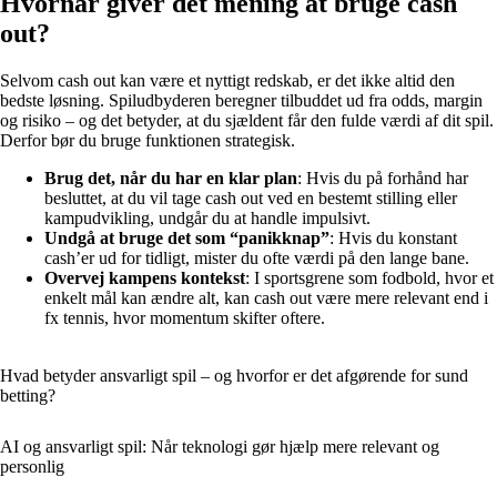
Hvornår giver det mening at bruge cash
out?
Selvom cash out kan være et nyttigt redskab, er det ikke altid den
bedste løsning. Spiludbyderen beregner tilbuddet ud fra odds, margin
og risiko – og det betyder, at du sjældent får den fulde værdi af dit spil.
Derfor bør du bruge funktionen strategisk.
Brug det, når du har en klar plan
: Hvis du på forhånd har
besluttet, at du vil tage cash out ved en bestemt stilling eller
kampudvikling, undgår du at handle impulsivt.
Undgå at bruge det som “panikknap”
: Hvis du konstant
cash’er ud for tidligt, mister du ofte værdi på den lange bane.
Overvej kampens kontekst
: I sportsgrene som fodbold, hvor et
enkelt mål kan ændre alt, kan cash out være mere relevant end i
fx tennis, hvor momentum skifter oftere.
Hvad betyder ansvarligt spil – og hvorfor er det afgørende for sund
betting?
AI og ansvarligt spil: Når teknologi gør hjælp mere relevant og
personlig