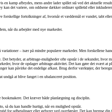
n kamp afbrydes, mens andre lader spillet stå ved det aktuelle resulta
 kan det variere, om oddsene dækker ordinær spilletid eller inkluderer
forskellige fortolkninger af, hvornår et væddemål er vundet, tabt eller
 dem, når du arbejder med nye markeder.
 variationer – især på mindre populære markeder. Men forskellene hand
Det betyder, at arbitrage-muligheder ofte opstår i de sekunder, hvor m
der, hvor de opdager arbitrage-aktivitet. Det kan gøre det svært at pl
inger kan påvirke det endelige afkast. Brug derfor værktøjer, der beregn
at undgå at blive fanget i en ubalanceret position.
re bookmakere. Det kræver både planlægning og disciplin.
to, så du kan handle hurtigt, når en mulighed opstår.
 for udbetalinger eller gebyrer ved overførsler. Det kan bremse din fl