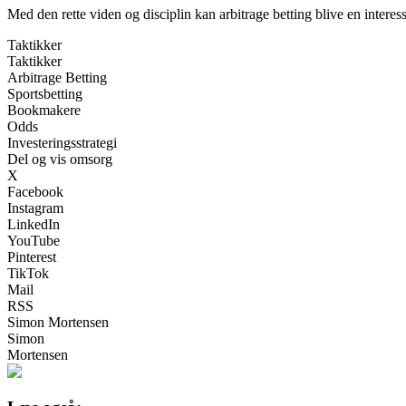
Med den rette viden og disciplin kan arbitrage betting blive en intere
Taktikker
Taktikker
Arbitrage Betting
Sportsbetting
Bookmakere
Odds
Investeringsstrategi
Del og vis omsorg
X
Facebook
Instagram
LinkedIn
YouTube
Pinterest
TikTok
Mail
RSS
Simon Mortensen
Simon
Mortensen