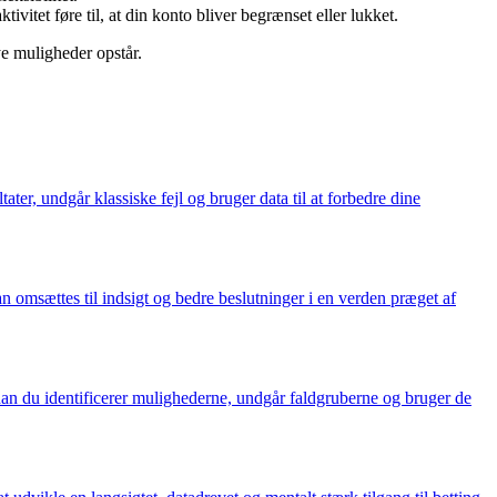
itet føre til, at din konto bliver begrænset eller lukket.
nye muligheder opstår.
ater, undgår klassiske fejl og bruger data til at forbedre dine
 kan omsættes til indsigt og bedre beslutninger i en verden præget af
rdan du identificerer mulighederne, undgår faldgruberne og bruger de