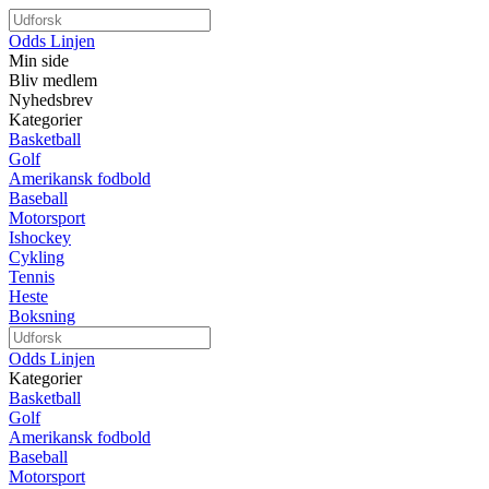
Odds Linjen
Min side
Bliv medlem
Nyhedsbrev
Kategorier
Basketball
Golf
Amerikansk fodbold
Baseball
Motorsport
Ishockey
Cykling
Tennis
Heste
Boksning
Odds Linjen
Kategorier
Basketball
Golf
Amerikansk fodbold
Baseball
Motorsport