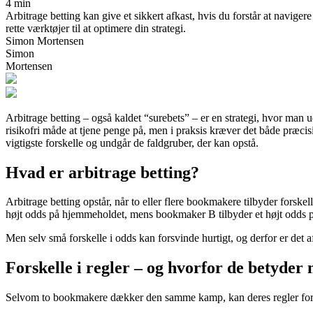
4 min
Arbitrage betting kan give et sikkert afkast, hvis du forstår at navig
rette værktøjer til at optimere din strategi.
Simon Mortensen
Simon
Mortensen
Arbitrage betting – også kaldet “surebets” – er en strategi, hvor man u
risikofri måde at tjene penge på, men i praksis kræver det både præcis
vigtigste forskelle og undgår de faldgruber, der kan opstå.
Hvad er arbitrage betting?
Arbitrage betting opstår, når to eller flere bookmakere tilbyder for
højt odds på hjemmeholdet, mens bookmaker B tilbyder et højt odds på 
Men selv små forskelle i odds kan forsvinde hurtigt, og derfor er det
Forskelle i regler – og hvorfor de betyder 
Selvom to bookmakere dækker den samme kamp, kan deres regler for afr