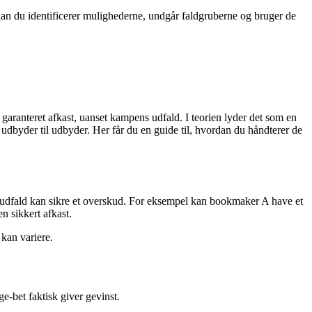
rdan du identificerer mulighederne, undgår faldgruberne og bruger de
t garanteret afkast, uanset kampens udfald. I teorien lyder det som en
 udbyder til udbyder. Her får du en guide til, hvordan du håndterer de
le udfald kan sikre et overskud. For eksempel kan bookmaker A have et
n sikkert afkast.
 kan variere.
-bet faktisk giver gevinst.