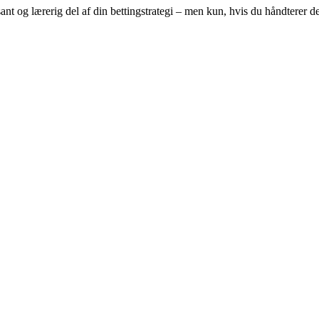
ssant og lærerig del af din bettingstrategi – men kun, hvis du håndterer 